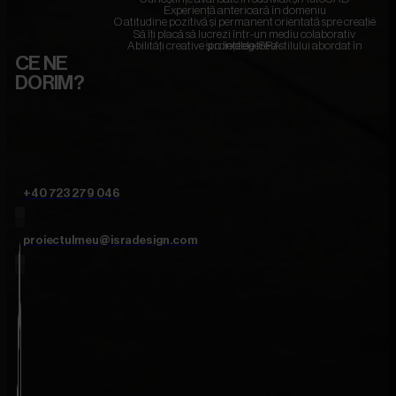
Experiență anterioară în domeniu
O atitudine pozitivă și permanent orientată spre creație
Să îți placă să lucrezi într-un mediu colaborativ
Abilități creative și o înțelegere a stilului abordat în proiectele ISRA
CE NE
DORIM?
+40 723 279 046
proiectulmeu@isradesign.com