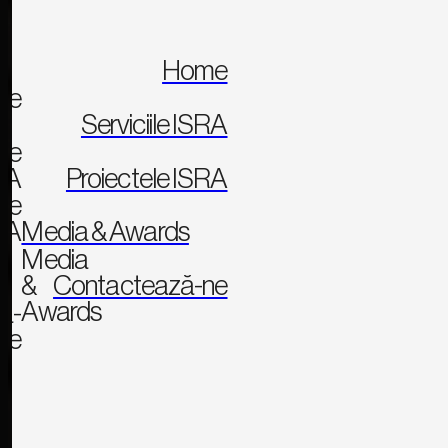
Home
me
Serviciile ISRA
ile
RA
Proiectele ISRA
ele
RA
Media & Awards
ISRA DESIGN
Media
&
Contactează-ne
Awards
ă-
ne
Alătură-te