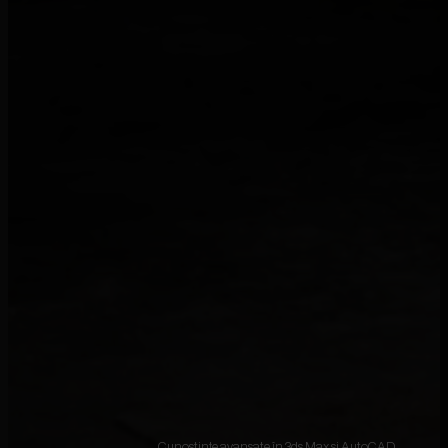
Cunoștințe avansate în 3ds Max și AutoCAD