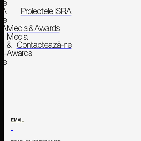
ile
RA
Proiectele ISRA
ele
RA
Media & Awards
Media
&
Contactează-ne
Awards
ă-
ne
EMAIL
-