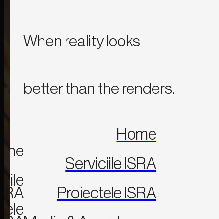
When reality looks
better than the renders.
Home
ome
Serviciile ISRA
ciile
SRA
Proiectele ISRA
tele