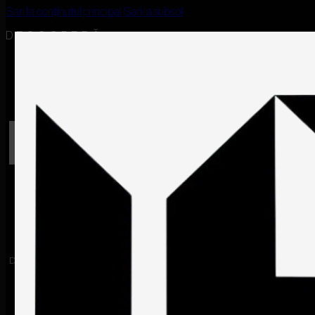
Sari la conținutul principal
Sari la subsol
DESCOPERĂ
RO
EN
Despre ISRA
Despre
ISRA
Servicii & Prețuri
BROOKLYN
Servicii
&
Media & Premii
Prețuri
Media
&
Premii
Designul interior capitalizează pe elemente arhitecturale brute, cum ar fi
cărămizile aparente și detaliile industriale, combinate cu accente
moderne pentru a crea un ambient cald și primitor.