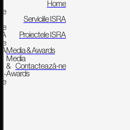
Home
me
Serviciile ISRA
ile
RA
Proiectele ISRA
ele
RA
Media & Awards
Media
&
Contactează-ne
Awards
ă-
ne