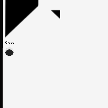
Close