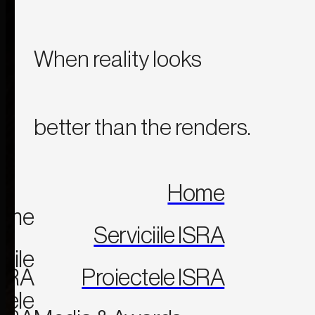
When reality looks
better than the renders.
Home
ome
Serviciile ISRA
ciile
SRA
Proiectele ISRA
tele