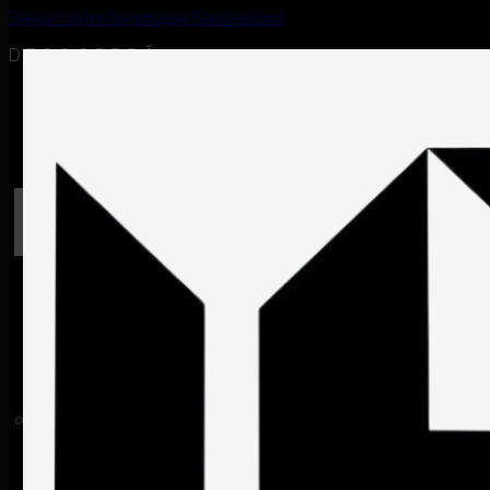
Sari la conținutul principal
Sari la subsol
DESCOPERĂ
RO
EN
Despre ISRA
Despre
ISRA
Servicii & Prețuri
MOUNTAIN 
Servicii
&
Media & Premii
Prețuri
Media
&
Premii
Proiectul "Mountain View Chalet" este o celebrare a eleganței rustice
combinată cu confortul modern, situat în inima unui peisaj montan de o
frumusețe copleșitoare.